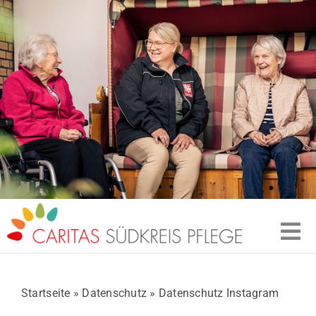
Zum
Inhalt
springen
Tog
ÜBER UNS
Nav
Startseite
»
Datenschutz
»
Datenschutz Instagram
EINRICHTUNGEN